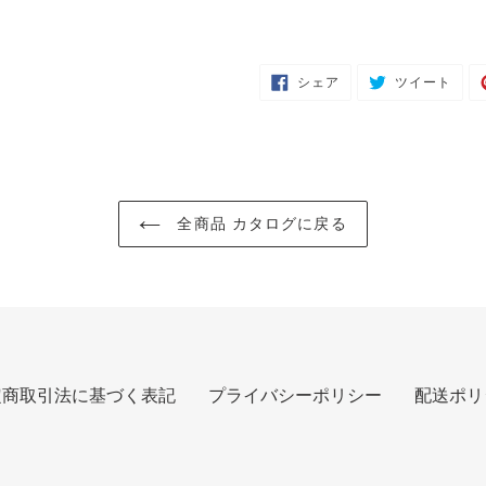
FACEBOOK
TWI
シェア
ツイート
で
に
シ
投
ェ
稿
ア
す
す
る
る
全商品 カタログに戻る
定商取引法に基づく表記
プライバシーポリシー
配送ポリ