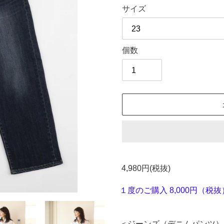
格
サイズ
個数
カ
ー
4,980円(税抜)
ト
に
１度のご購入 8,000円（
商
品
＜ジーンズ（デニムパンツ）