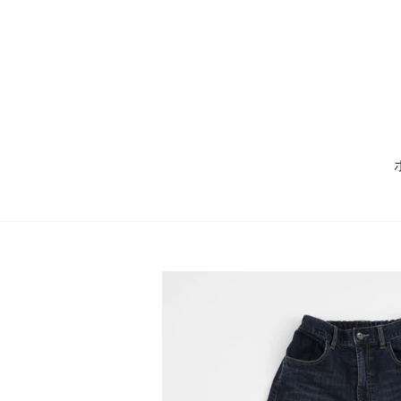
コ
ン
テ
ン
ツ
に
ス
キ
ッ
プ
す
る