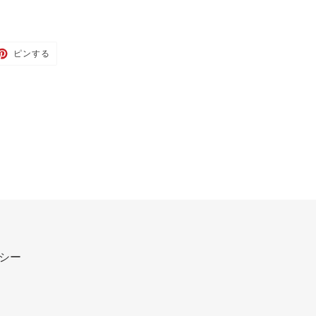
TTER
PINTEREST
ピンする
で
ピ
ン
す
る
シー