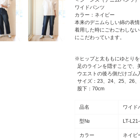
を
ワイドパンツ
追
カラー：ネイビー
加
本来のデニムらしい綿の表情
す
着用した時にごわごわしない
る
にこだわっています。
※ヒップと太ももにゆとりを
足のラインを隠すことで、
ウエストの後ろ側だけゴム
サイズ：23、24、25、26
股下：70cm
品名
ワイド
型№
LT-L21
カラー
ネイビ