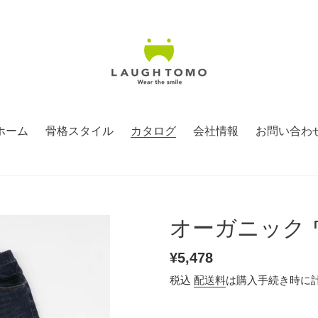
ホーム
骨格スタイル
カタログ
会社情報
お問い合わ
オーガニック
通
¥5,478
常
税込
配送料
は購入手続き時に
価