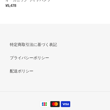
ツ
通
¥5,478
淡
常
色
価
】
格
特定商取引法に基づく表記
プライバシーポリシー
配送ポリシー
決
済