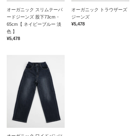
ネ
ー
ー
イ
オーガニック スリムテーパ
オーガニック トラウザーズ
パ
ズ
ビ
ードジーンズ 股下73cm・
ジーンズ
ー
ジ
通
¥5,478
ー
65cm【 ネイビーブルー 淡
ド
ー
常
濃
色 】
ジ
ン
価
通
¥5,478
色
ー
ズ
格
常
】
ン
価
ズ
オ
格
股
ー
下
ガ
73cm・
ニ
65cm【
ッ
ネ
ク
イ
ワ
ビ
イ
ー
ド
ブ
パ
ル
ン
ー
オーガニック ワイドパンツ