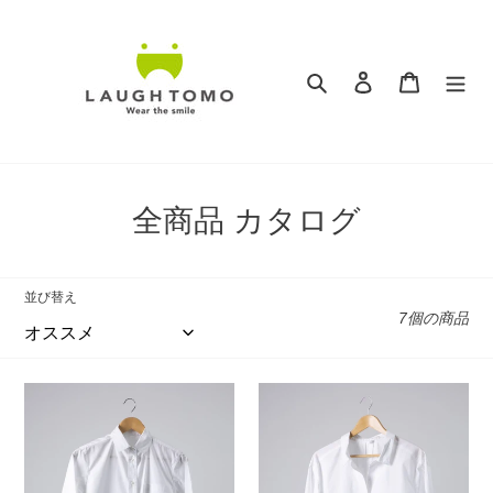
コ
ン
テ
検索
ログイン
カート
ン
ツ
に
ス
キ
コ
全商品 カタログ
ッ
レ
プ
す
ク
並び替え
る
7個の商品
シ
ョ
ン
オ
オ
ー
ー
:
ガ
ガ
ニ
ニ