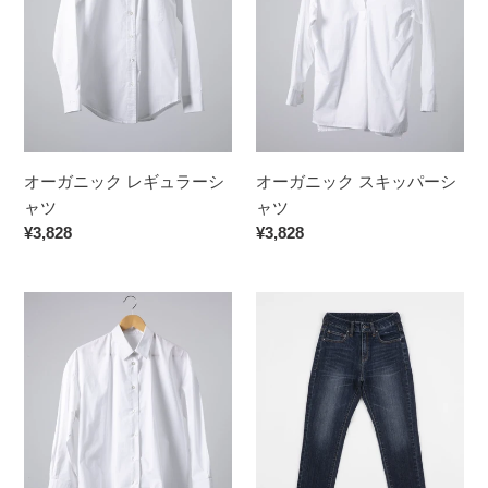
ッ
ッ
ク
ク
レ
ス
ギ
キ
ュ
ッ
ラ
パ
ー
ー
オーガニック レギュラーシ
オーガニック スキッパーシ
シ
シ
ャツ
ャツ
ャ
ャ
通
¥3,828
通
¥3,828
ツ
ツ
常
常
価
価
オ
オ
格
格
ー
ー
ガ
ガ
ニ
ニ
ッ
ッ
ク
ク
オ
ス
ー
リ