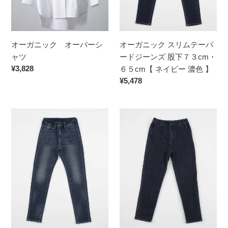
バ
ム
ー
テ
シ
ー
オーガニック オーバーシ
オーガニック スリムテーパ
ャ
パ
ャツ
ードジーンズ 股下７３cm・
ツ
ー
通
¥3,828
６５cm【 ネイビー 濃色 】
ド
常
通
¥5,478
ジ
価
常
ー
格
価
ン
オ
オ
格
ズ
ー
ー
股
ガ
ガ
下
ニ
ニ
７
ッ
ッ
３
ク
ク
cm・
ス
ト
６
リ
ラ
５
ム
ウ
cm【
テ
ザ