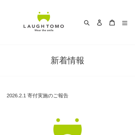
コ
ン
テ
検索
ログイン
カート
ン
ツ
に
ス
キ
新着情報
ッ
プ
す
る
2026.2.1 寄付実施のご報告